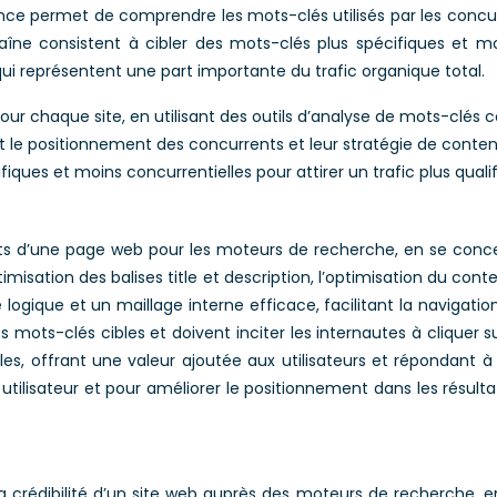
ce permet de comprendre les mots-clés utilisés par les concurre
aîne consistent à cibler des mots-clés plus spécifiques et moi
qui représentent une part importante du trafic organique total.
 pour chaque site, en utilisant des outils d’analyse de mots-cl
 le positionnement des concurrents et leur stratégie de conten
iques et moins concurrentielles pour attirer un trafic plus qualif
ts d’une page web pour les moteurs de recherche, en se conce
imisation des balises title et description, l’optimisation du con
e logique et un maillage interne efficace, facilitant la navigati
es mots-clés cibles et doivent inciter les internautes à cliquer s
bles, offrant une valeur ajoutée aux utilisateurs et répondant à
tilisateur et pour améliorer le positionnement dans les résulta
 la crédibilité d’un site web auprès des moteurs de recherche, 