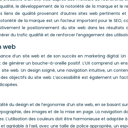
ualité, le développement de la notoriété de la marque et le r
es liens de qualité provenant d’autres sites web pertinents 
 notoriété de la marque est un facteur important pour le SEO, 
tivement le positionnement du site web dans les résultats d
nérer du trafic qualifié et de renforcer l’engagement des utilisat
on web
rmance d’un site web et de son succès en marketing digital. Un 
s et de générer un bouche-à-oreille positif. L’UX comprend un e
r le site web. Un design soigné, une navigation intuitive, un cont
nte des objectifs du site web. L’accessibilité est également un fa
ndicapées.
qualité du design et de l’ergonomie d’un site web, en se basant su
 typographie, des images et de la mise en page. La navigation doi
s. L’utilisation des couleurs doit être harmonieuse et adaptée à 
e et agréable à l’œil, avec une taille de police appropriée, un 