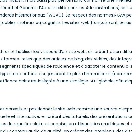
s inclusif, mais aussi plus performant, car il offre une meilleur
férentiel Général d’Accessibilité pour les Administrations) 
 standards internationaux (WCAG). Le respect des normes RGAA p
ubles moteurs ou cognitifs. Les sites web français sont tenus 
irer et fidéliser les visiteurs d’un site web, en créant et en di
formes, telles que des articles de blog, des vidéos, des infogra
segments spécifiques de l’audience et d’adapter le contenu à le
 types de contenu qui génèrent le plus d’interactions (commentai
fficace doit être intégrée à une stratégie SEO globale, afin d’
 des conseils et positionner le site web comme une source d’exp
lle et interactive, en créant des tutoriels, des présentations o
es de manière claire et concise, en utilisant des graphiques et de
 du contenu audio de qualité, en créant des interviews, des dis