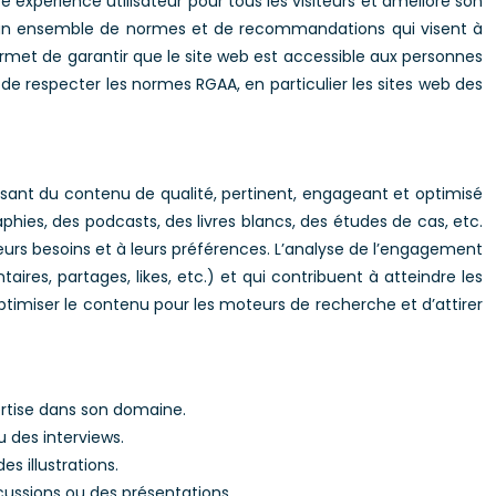
e expérience utilisateur pour tous les visiteurs et améliore son
est un ensemble de normes et de recommandations qui visent à
ermet de garantir que le site web est accessible aux personnes
de respecter les normes RGAA, en particulier les sites web des
ffusant du contenu de qualité, pertinent, engageant et optimisé
phies, des podcasts, des livres blancs, des études de cas, etc.
urs besoins et à leurs préférences. L’analyse de l’engagement
res, partages, likes, etc.) et qui contribuent à atteindre les
optimiser le contenu pour les moteurs de recherche et d’attirer
ertise dans son domaine.
u des interviews.
s illustrations.
cussions ou des présentations.