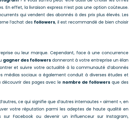
nstagram
? Il vous suffira peut-être aussi de choisir les offres
. En effet, la livraison express n’est pas une option coûteuse.
currents qui vendent des abonnés à des prix plus élevés. Les
cerne l’achat des
followers
, il est recommandé de bien choisir
entreprise ou leur marque. Cependant, face à une concurrence
ou
gagner des followers
donneront à votre entreprise un élan
z montrer et suivre votre actualité à la communauté d’abonnés
 des médias sociaux a également conduit à diverses études et
 à découvrir des pages avec le
nombre de followers
que des
tres, ce qui signifie que d’autres internautes « aiment », en
ouver votre réputation parmi les adeptes de haute qualité en
 sur Facebook ou devenir un influenceur sur Instagram,