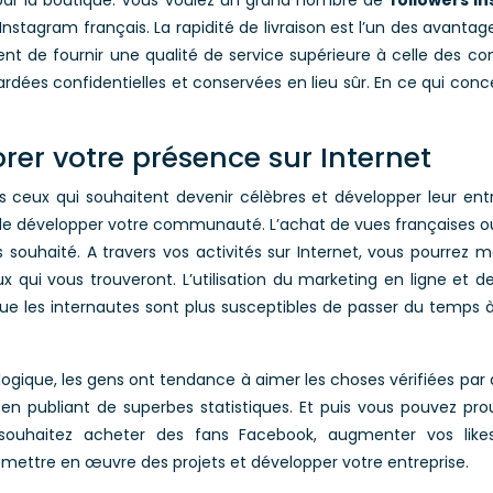
par la boutique. Vous voulez un grand nombre de
followers i
tagram français. La rapidité de livraison est l’un des avantages
 de fournir une qualité de service supérieure à celle des con
rdées confidentielles et conservées en lieu sûr. En ce qui con
rer votre présence sur Internet
ous ceux qui souhaitent devenir célèbres et développer leur 
 et de développer votre communauté. L’achat de vues françaises 
s souhaité. A travers vos activités sur Internet, vous pourre
ux qui vous trouveront. L’utilisation du marketing en ligne et
i que les internautes sont plus susceptibles de passer du temps
e, les gens ont tendance à aimer les choses vérifiées par d’au
 en publiant de superbes statistiques. Et puis vous pouvez pr
souhaitez acheter des fans Facebook, augmenter vos likes
 mettre en œuvre des projets et développer votre entreprise.