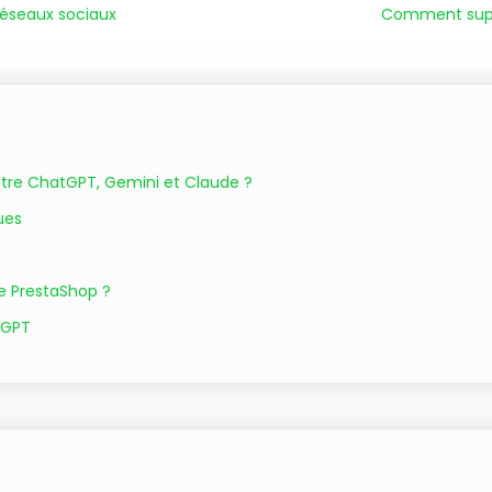
réseaux sociaux
Comment supp
ntre ChatGPT, Gemini et Claude ?
ues
e PrestaShop ?
tGPT