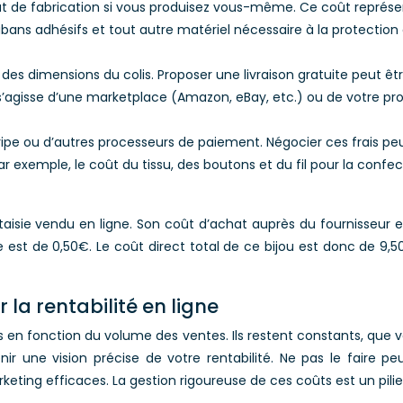
t de fabrication si vous produisez vous-même. Ce coût représent
s rubans adhésifs et tout autre matériel nécessaire à la protection
t des dimensions du colis. Proposer une livraison gratuite peut 
 s’agisse d’une marketplace (Amazon, eBay, etc.) ou de votre p
tripe ou d’autres processeurs de paiement. Négocier ces frais peu
ar exemple, le coût du tissu, des boutons et du fil pour la conf
aisie vendu en ligne. Son coût d’achat auprès du fournisseur est
st de 0,50€. Le coût direct total de ce bijou est donc de 9,5
 la rentabilité en ligne
s en fonction du volume des ventes. Ils restent constants, que vo
r une vision précise de votre rentabilité. Ne pas le faire pe
rketing efficaces. La gestion rigoureuse de ces coûts est un pil