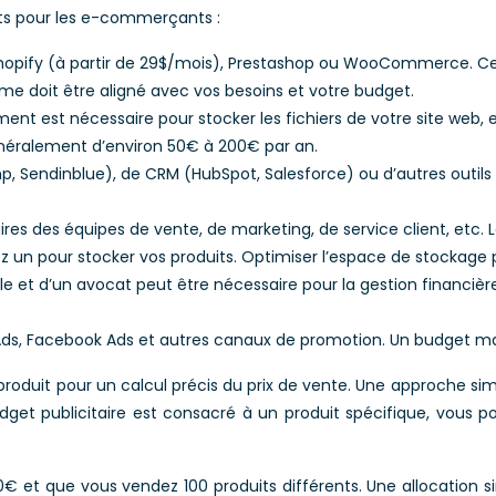
nts pour les e-commerçants :
fy (à partir de 29$/mois), Prestashop ou WooCommerce. Ces pl
rme doit être aligné avec vos besoins et votre budget.
 est nécessaire pour stocker les fichiers de votre site web, e
généralement d’environ 50€ à 200€ par an.
Sendinblue), de CRM (HubSpot, Salesforce) ou d’autres outils uti
laires des équipes de vente, de marketing, de service client, et
ez un pour stocker vos produits. Optimiser l’espace de stockage 
e et d’un avocat peut être nécessaire pour la gestion financière 
Ads, Facebook Ads et autres canaux de promotion. Un budget marke
e produit pour un calcul précis du prix de vente. Une approche s
et publicitaire est consacré à un produit spécifique, vous pou
 et que vous vendez 100 produits différents. Une allocation si